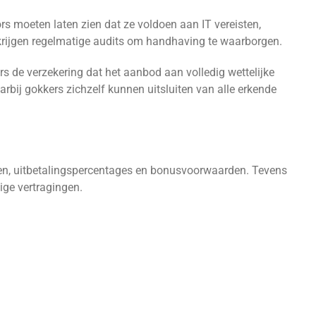
s moeten laten zien dat ze voldoen aan IT vereisten,
 krijgen regelmatige audits om handhaving te waarborgen.
s de verzekering dat het aanbod aan volledig wettelijke
rbij gokkers zichzelf kunnen uitsluiten van alle erkende
en, uitbetalingspercentages en bonusvoorwaarden. Tevens
ge vertragingen.