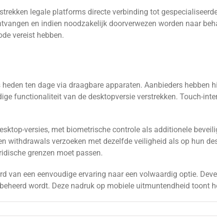
rekken legale platforms directe verbinding tot gespecialiseerde
tvangen en indien noodzakelijk doorverwezen worden naar behan
ode vereist hebben.
s heden ten dage via draagbare apparaten. Aanbieders hebben h
ige functionaliteit van de desktopversie verstrekken. Touch-inte
esktop-versies, met biometrische controle als additionele beve
en withdrawals verzoeken met dezelfde veiligheid als op hun de
uridische grenzen moet passen.
erd van een eenvoudige ervaring naar een volwaardig optie. De
nt beheerd wordt. Deze nadruk op mobiele uitmuntendheid toont h