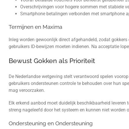
Overschrijvingen voor hogere sommen met stabiele ve
Smartphone betalingen verbonden met smartphone 
Termijnen en Maxima
Inleg worden gewoonlijk direct afgehandeld, zodat gokkers o
gebruikers ID-bewijzen moeten indienen. Na acceptatie lop
Bewust Gokken als Prioriteit
De Nederlandse wetgeving stelt verantwoord spelen voorop 
gebruikers ondersteunen controle te behouden over hun spe
mag veroorzaken.
Elk erkend aanbod moet duidelijk beschikbaarheid leveren 
streng nageleefd door het systeem en kunnen niet worden on
Ondersteuning en Ondersteuning