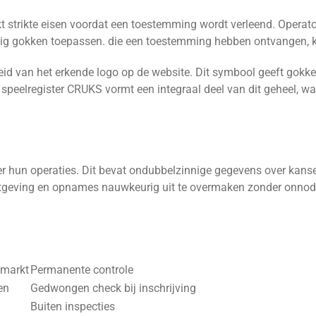
strikte eisen voordat een toestemming wordt verleend. Operator
veilig gokken toepassen. die een toestemming hebben ontvangen,
eid van het erkende logo op de website. Dit symbool geeft gokker
speelregister CRUKS vormt een integraal deel van dit geheel, waa
 hun operaties. Dit bevat ondubbelzinnige gegevens over kans
wetgeving en opnames nauwkeurig uit te overmaken zonder onnodi
kmarkt
Permanente controle
en
Gedwongen check bij inschrijving
Buiten inspecties