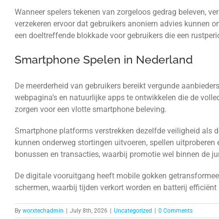
Wanneer spelers tekenen van zorgeloos gedrag beleven, verst
verzekeren ervoor dat gebruikers anoniem advies kunnen on
een doeltreffende blokkade voor gebruikers die een rustperi
Smartphone Spelen in Nederland
De meerderheid van gebruikers bereikt vergunde aanbieder
webpagina’s en natuurlijke apps te ontwikkelen die de volled
zorgen voor een vlotte smartphone beleving.
Smartphone platforms verstrekken dezelfde veiligheid als d
kunnen onderweg stortingen uitvoeren, spellen uitproberen 
bonussen en transacties, waarbij promotie wel binnen de j
De digitale vooruitgang heeft mobile gokken getransforme
schermen, waarbij tijden verkort worden en batterij efficië
By
worxtechadmin
|
July 8th, 2026
|
Uncategorized
|
0 Comments