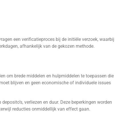
en een verificatieproces bij de initiële verzoek, waarbij
werkdagen, afhankelijk van de gekozen methode.
uden om brede middelen en hulpmiddelen te toepassen die
moet blijven en geen economische of individuele issues
deposito’s, verliezen en duur. Deze beperkingen worden
rwijl reducties onmiddellijk van effect gaan.