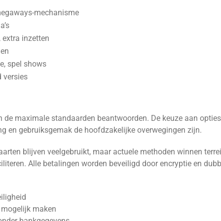
, megaways-mechanisme
a’s
 extra inzetten
len
ie, spel shows
 versies
aan de maximale standaarden beantwoorden. De keuze aan opties b
ging en gebruiksgemak de hoofdzakelijke overwegingen zijn.
rten blijven veelgebruikt, maar actuele methoden winnen terrein
iliteren. Alle betalingen worden beveiligd door encryptie en dubb
iligheid
s mogelijk maken
zonder bankgegevens