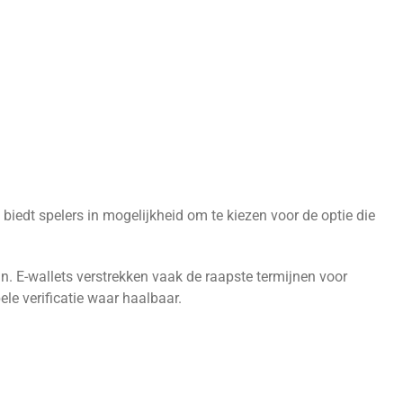
iedt spelers in mogelijkheid om te kiezen voor de optie die
. E-wallets verstrekken vaak de raapste termijnen voor
ele verificatie waar haalbaar.